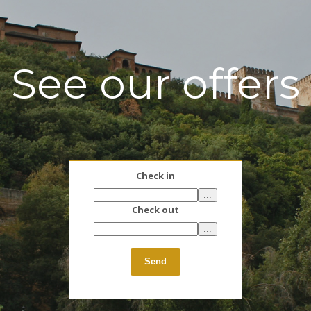
See our offers
Check in
...
Check out
...