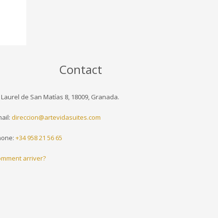
Contact
 Laurel de San Matías 8, 18009, Granada.
ail:
direccion@artevidasuites.com
hone:
+34 958 21 56 65
mment arriver?